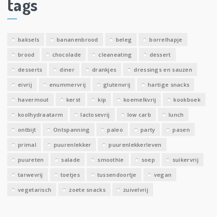
tags
e
v
e
baksels
bananenbrood
beleg
borrelhapje
n
brood
chocolade
cleaneating
dessert
desserts
diner
drankjes
dressings en sauzen
eivrij
enummervrij
glutenvrij
hartige snacks
havermout
kerst
kip
koemelkvrij
kookboek
koolhydraatarm
lactosevrij
low carb
lunch
ontbijt
Ontspanning
paleo
party
pasen
primal
puurenlekker
puurenlekkerleven
puureten
salade
smoothie
soep
suikervrij
tarwevrij
toetjes
tussendoortje
vegan
vegetarisch
zoete snacks
zuivelvrij