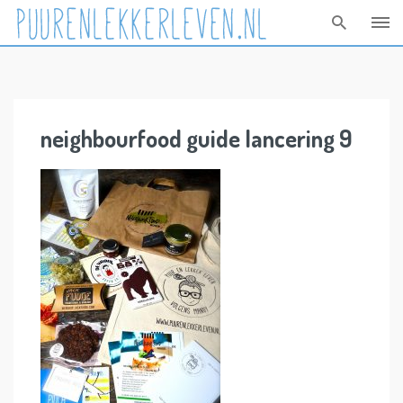
Skip
to
content
neighbourfood guide lancering 9