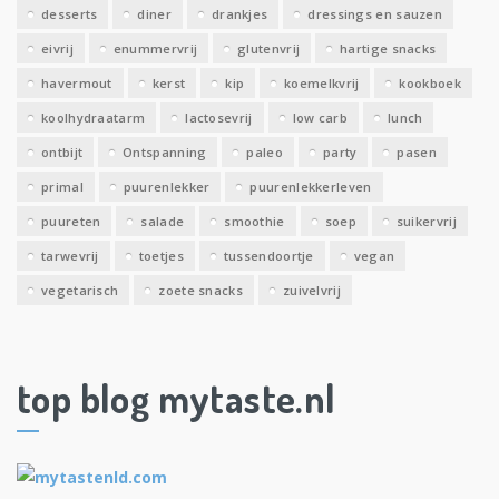
desserts
diner
drankjes
dressings en sauzen
eivrij
enummervrij
glutenvrij
hartige snacks
havermout
kerst
kip
koemelkvrij
kookboek
koolhydraatarm
lactosevrij
low carb
lunch
ontbijt
Ontspanning
paleo
party
pasen
primal
puurenlekker
puurenlekkerleven
puureten
salade
smoothie
soep
suikervrij
tarwevrij
toetjes
tussendoortje
vegan
vegetarisch
zoete snacks
zuivelvrij
top blog mytaste.nl