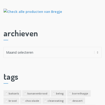
archieven
A
r
c
h
i
tags
e
v
e
baksels
bananenbrood
beleg
borrelhapje
n
brood
chocolade
cleaneating
dessert