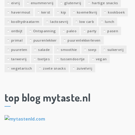
eivrij
enummervrij
glutenvrij
hartige snacks
havermout
kerst
kip
koemelkvrij
kookboek
koolhydraatarm
lactosevrij
low carb
lunch
ontbijt
Ontspanning
paleo
party
pasen
primal
puurenlekker
puurenlekkerleven
puureten
salade
smoothie
soep
suikervrij
tarwevrij
toetjes
tussendoortje
vegan
vegetarisch
zoete snacks
zuivelvrij
top blog mytaste.nl