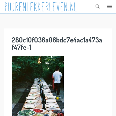
Skip
to
content
280c10f036a06bdc7e4ac1a473a
f47fe-1