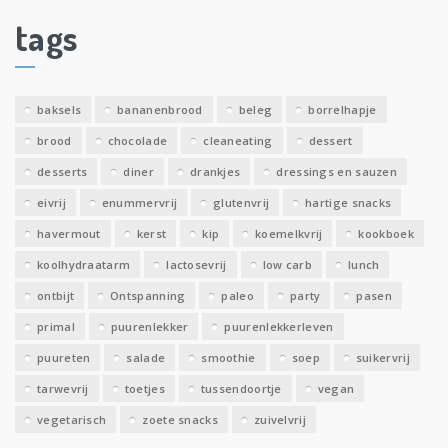
i
tags
e
v
e
baksels
bananenbrood
beleg
borrelhapje
n
brood
chocolade
cleaneating
dessert
desserts
diner
drankjes
dressings en sauzen
eivrij
enummervrij
glutenvrij
hartige snacks
havermout
kerst
kip
koemelkvrij
kookboek
koolhydraatarm
lactosevrij
low carb
lunch
ontbijt
Ontspanning
paleo
party
pasen
primal
puurenlekker
puurenlekkerleven
puureten
salade
smoothie
soep
suikervrij
tarwevrij
toetjes
tussendoortje
vegan
vegetarisch
zoete snacks
zuivelvrij