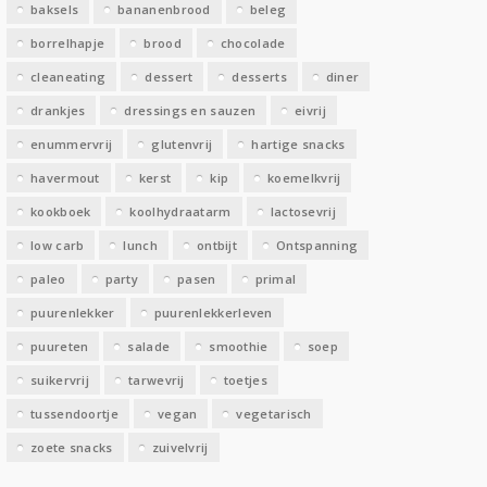
baksels
bananenbrood
beleg
n
borrelhapje
brood
chocolade
cleaneating
dessert
desserts
diner
drankjes
dressings en sauzen
eivrij
enummervrij
glutenvrij
hartige snacks
havermout
kerst
kip
koemelkvrij
kookboek
koolhydraatarm
lactosevrij
low carb
lunch
ontbijt
Ontspanning
paleo
party
pasen
primal
puurenlekker
puurenlekkerleven
puureten
salade
smoothie
soep
suikervrij
tarwevrij
toetjes
tussendoortje
vegan
vegetarisch
zoete snacks
zuivelvrij