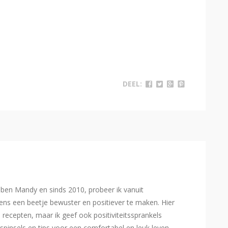
DEEL:
Ik ben Mandy en sinds 2010, probeer ik vanuit
ns een beetje bewuster en positiever te maken. Hier
e recepten, maar ik geef ook positiviteitssprankels
spinsels en tips voor een comfortabel en leuk leven.