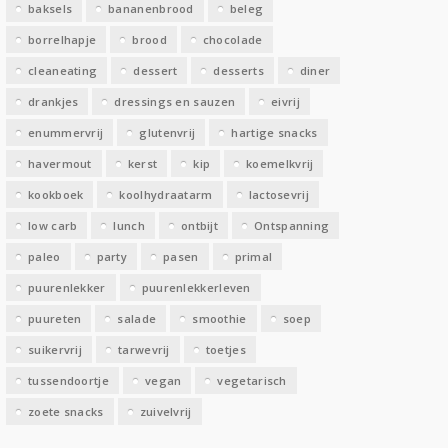
baksels
bananenbrood
beleg
n
borrelhapje
brood
chocolade
cleaneating
dessert
desserts
diner
drankjes
dressings en sauzen
eivrij
enummervrij
glutenvrij
hartige snacks
havermout
kerst
kip
koemelkvrij
kookboek
koolhydraatarm
lactosevrij
low carb
lunch
ontbijt
Ontspanning
paleo
party
pasen
primal
puurenlekker
puurenlekkerleven
puureten
salade
smoothie
soep
suikervrij
tarwevrij
toetjes
tussendoortje
vegan
vegetarisch
zoete snacks
zuivelvrij