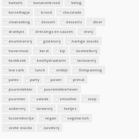
baksels
bananenbrood
beleg
n
borrelhapje
brood
chocolade
cleaneating
dessert
desserts
diner
drankjes
dressings en sauzen
eivrij
enummervrij
glutenvrij
hartige snacks
havermout
kerst
kip
koemelkvrij
kookboek
koolhydraatarm
lactosevrij
low carb
lunch
ontbijt
Ontspanning
paleo
party
pasen
primal
puurenlekker
puurenlekkerleven
puureten
salade
smoothie
soep
suikervrij
tarwevrij
toetjes
tussendoortje
vegan
vegetarisch
zoete snacks
zuivelvrij