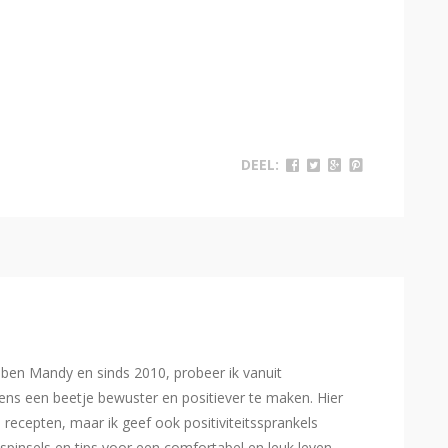
DEEL:
Ik ben Mandy en sinds 2010, probeer ik vanuit
ns een beetje bewuster en positiever te maken. Hier
e recepten, maar ik geef ook positiviteitssprankels
spinsels en tips voor een comfortabel en leuk leven.