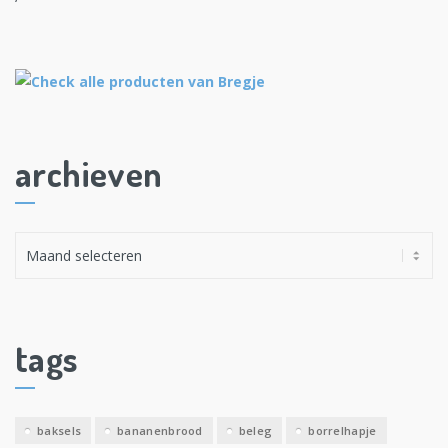
archieven
A
r
c
h
i
tags
e
v
e
baksels
bananenbrood
beleg
borrelhapje
n