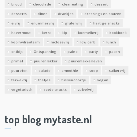
brood
chocolade
cleaneating
dessert
desserts
diner
drankjes
dressings en sauzen
eivrij
enummervrij
glutenvrij
hartige snacks
havermout
kerst
kip
koemelkvrij
kookboek
koolhydraatarm
lactosevrij
low carb
lunch
ontbijt
Ontspanning
paleo
party
pasen
primal
puurenlekker
puurenlekkerleven
puureten
salade
smoothie
soep
suikervrij
tarwevrij
toetjes
tussendoortje
vegan
vegetarisch
zoete snacks
zuivelvrij
top blog mytaste.nl