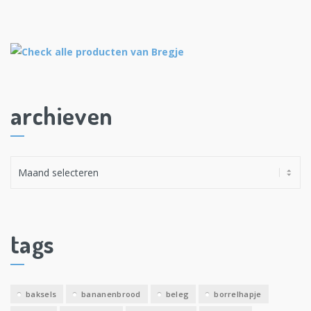
archieven
A
r
c
h
i
tags
e
v
e
baksels
bananenbrood
beleg
borrelhapje
n