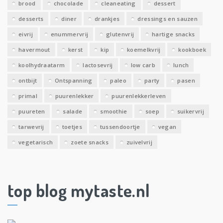
brood
chocolade
cleaneating
dessert
desserts
diner
drankjes
dressings en sauzen
eivrij
enummervrij
glutenvrij
hartige snacks
havermout
kerst
kip
koemelkvrij
kookboek
koolhydraatarm
lactosevrij
low carb
lunch
ontbijt
Ontspanning
paleo
party
pasen
primal
puurenlekker
puurenlekkerleven
puureten
salade
smoothie
soep
suikervrij
tarwevrij
toetjes
tussendoortje
vegan
vegetarisch
zoete snacks
zuivelvrij
top blog mytaste.nl