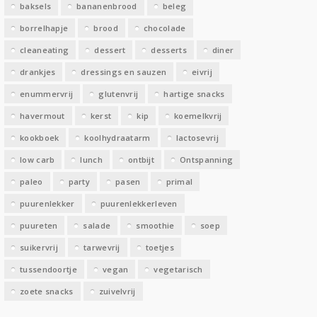
baksels
bananenbrood
beleg
n
borrelhapje
brood
chocolade
cleaneating
dessert
desserts
diner
drankjes
dressings en sauzen
eivrij
enummervrij
glutenvrij
hartige snacks
havermout
kerst
kip
koemelkvrij
kookboek
koolhydraatarm
lactosevrij
low carb
lunch
ontbijt
Ontspanning
paleo
party
pasen
primal
puurenlekker
puurenlekkerleven
puureten
salade
smoothie
soep
suikervrij
tarwevrij
toetjes
tussendoortje
vegan
vegetarisch
zoete snacks
zuivelvrij