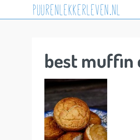
Skip
to
content
best muffin 