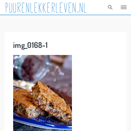
Skip
to
content
img_0168-1