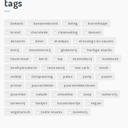
tags
e
v
e
baksels
bananenbrood
beleg
borrelhapje
n
brood
chocolade
cleaneating
dessert
desserts
diner
drankjes
dressings en sauzen
eivrij
enummervrij
glutenvrij
hartige snacks
havermout
kerst
kip
koemelkvrij
kookboek
koolhydraatarm
lactosevrij
low carb
lunch
ontbijt
Ontspanning
paleo
party
pasen
primal
puurenlekker
puurenlekkerleven
puureten
salade
smoothie
soep
suikervrij
tarwevrij
toetjes
tussendoortje
vegan
vegetarisch
zoete snacks
zuivelvrij