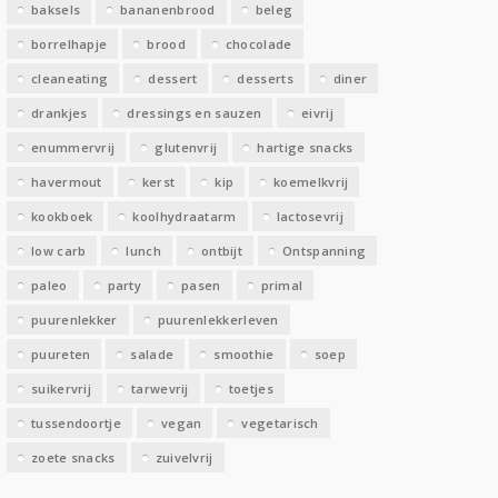
baksels
bananenbrood
beleg
n
borrelhapje
brood
chocolade
cleaneating
dessert
desserts
diner
drankjes
dressings en sauzen
eivrij
enummervrij
glutenvrij
hartige snacks
havermout
kerst
kip
koemelkvrij
kookboek
koolhydraatarm
lactosevrij
low carb
lunch
ontbijt
Ontspanning
paleo
party
pasen
primal
puurenlekker
puurenlekkerleven
puureten
salade
smoothie
soep
suikervrij
tarwevrij
toetjes
tussendoortje
vegan
vegetarisch
zoete snacks
zuivelvrij