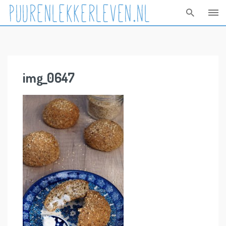
Skip
to
content
img_0647