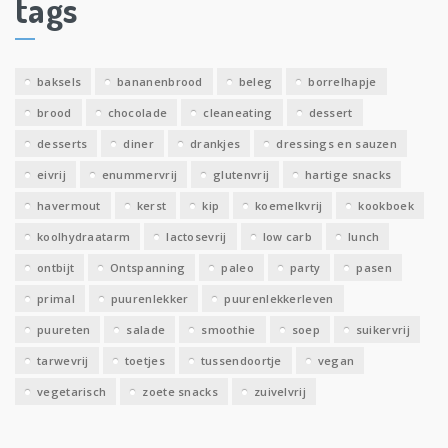
tags
e
v
e
baksels
bananenbrood
beleg
borrelhapje
n
brood
chocolade
cleaneating
dessert
desserts
diner
drankjes
dressings en sauzen
eivrij
enummervrij
glutenvrij
hartige snacks
havermout
kerst
kip
koemelkvrij
kookboek
koolhydraatarm
lactosevrij
low carb
lunch
ontbijt
Ontspanning
paleo
party
pasen
primal
puurenlekker
puurenlekkerleven
puureten
salade
smoothie
soep
suikervrij
tarwevrij
toetjes
tussendoortje
vegan
vegetarisch
zoete snacks
zuivelvrij