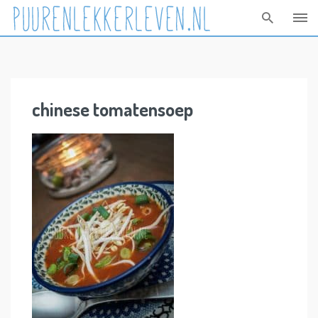
Skip
to
content
chinese tomatensoep