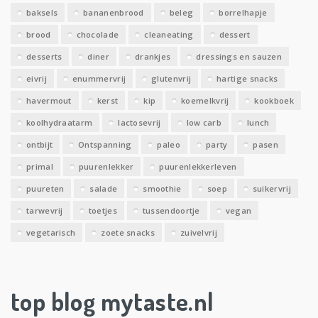
e
baksels
bananenbrood
beleg
borrelhapje
n
brood
chocolade
cleaneating
dessert
desserts
diner
drankjes
dressings en sauzen
eivrij
enummervrij
glutenvrij
hartige snacks
havermout
kerst
kip
koemelkvrij
kookboek
koolhydraatarm
lactosevrij
low carb
lunch
ontbijt
Ontspanning
paleo
party
pasen
primal
puurenlekker
puurenlekkerleven
puureten
salade
smoothie
soep
suikervrij
tarwevrij
toetjes
tussendoortje
vegan
vegetarisch
zoete snacks
zuivelvrij
top blog mytaste.nl