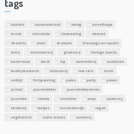
tags
e
v
e
baksels
bananenbrood
beleg
borrelhapje
n
brood
chocolade
cleaneating
dessert
desserts
diner
drankjes
dressings en sauzen
eivrij
enummervrij
glutenvrij
hartige snacks
havermout
kerst
kip
koemelkvrij
kookboek
koolhydraatarm
lactosevrij
low carb
lunch
ontbijt
Ontspanning
paleo
party
pasen
primal
puurenlekker
puurenlekkerleven
puureten
salade
smoothie
soep
suikervrij
tarwevrij
toetjes
tussendoortje
vegan
vegetarisch
zoete snacks
zuivelvrij