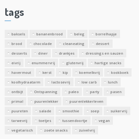
i
tags
e
v
e
baksels
bananenbrood
beleg
borrelhapje
n
brood
chocolade
cleaneating
dessert
desserts
diner
drankjes
dressings en sauzen
eivrij
enummervrij
glutenvrij
hartige snacks
havermout
kerst
kip
koemelkvrij
kookboek
koolhydraatarm
lactosevrij
low carb
lunch
ontbijt
Ontspanning
paleo
party
pasen
primal
puurenlekker
puurenlekkerleven
puureten
salade
smoothie
soep
suikervrij
tarwevrij
toetjes
tussendoortje
vegan
vegetarisch
zoete snacks
zuivelvrij