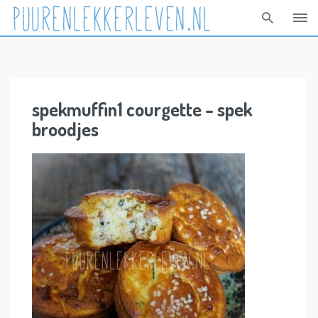
Skip
to
content
spekmuffin1 courgette – spek
broodjes