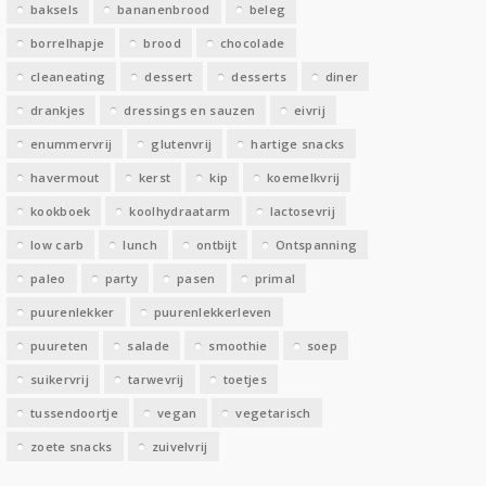
baksels
bananenbrood
beleg
n
borrelhapje
brood
chocolade
cleaneating
dessert
desserts
diner
drankjes
dressings en sauzen
eivrij
enummervrij
glutenvrij
hartige snacks
havermout
kerst
kip
koemelkvrij
kookboek
koolhydraatarm
lactosevrij
low carb
lunch
ontbijt
Ontspanning
paleo
party
pasen
primal
puurenlekker
puurenlekkerleven
puureten
salade
smoothie
soep
suikervrij
tarwevrij
toetjes
tussendoortje
vegan
vegetarisch
zoete snacks
zuivelvrij