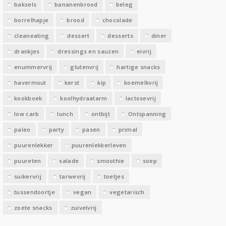
baksels
bananenbrood
beleg
n
borrelhapje
brood
chocolade
cleaneating
dessert
desserts
diner
drankjes
dressings en sauzen
eivrij
enummervrij
glutenvrij
hartige snacks
havermout
kerst
kip
koemelkvrij
kookboek
koolhydraatarm
lactosevrij
low carb
lunch
ontbijt
Ontspanning
paleo
party
pasen
primal
puurenlekker
puurenlekkerleven
puureten
salade
smoothie
soep
suikervrij
tarwevrij
toetjes
tussendoortje
vegan
vegetarisch
zoete snacks
zuivelvrij