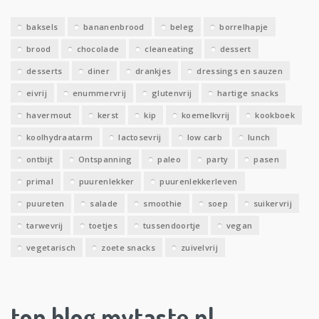
v
e
baksels
bananenbrood
beleg
borrelhapje
n
brood
chocolade
cleaneating
dessert
desserts
diner
drankjes
dressings en sauzen
eivrij
enummervrij
glutenvrij
hartige snacks
havermout
kerst
kip
koemelkvrij
kookboek
koolhydraatarm
lactosevrij
low carb
lunch
ontbijt
Ontspanning
paleo
party
pasen
primal
puurenlekker
puurenlekkerleven
puureten
salade
smoothie
soep
suikervrij
tarwevrij
toetjes
tussendoortje
vegan
vegetarisch
zoete snacks
zuivelvrij
top blog mytaste.nl