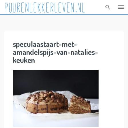
Skip
to
content
speculaastaart-met-
amandelspijs-van-natalies-
keuken