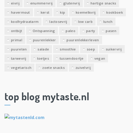
eivrij
enummervrij
glutenvrij
hartige snacks
havermout
kerst
kip
koemelkvrij
kookboek
koolhydraatarm
lactosevrij
low carb
lunch
ontbijt
Ontspanning
paleo
party
pasen
primal
puurenlekker
puurenlekkerleven
puureten
salade
smoothie
soep
suikervrij
tarwevrij
toetjes
tussendoortje
vegan
vegetarisch
zoete snacks
zuivelvrij
top blog mytaste.nl