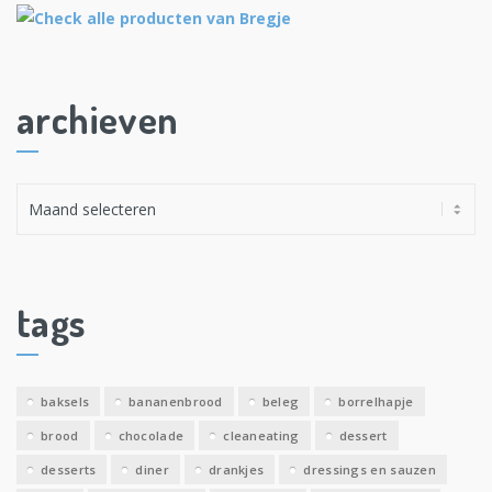
archieven
A
r
c
h
i
tags
e
v
e
baksels
bananenbrood
beleg
borrelhapje
n
brood
chocolade
cleaneating
dessert
desserts
diner
drankjes
dressings en sauzen