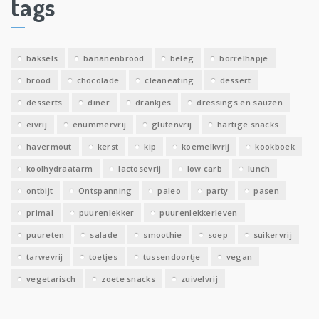
tags
e
v
e
baksels
bananenbrood
beleg
borrelhapje
n
brood
chocolade
cleaneating
dessert
desserts
diner
drankjes
dressings en sauzen
eivrij
enummervrij
glutenvrij
hartige snacks
havermout
kerst
kip
koemelkvrij
kookboek
koolhydraatarm
lactosevrij
low carb
lunch
ontbijt
Ontspanning
paleo
party
pasen
primal
puurenlekker
puurenlekkerleven
puureten
salade
smoothie
soep
suikervrij
tarwevrij
toetjes
tussendoortje
vegan
vegetarisch
zoete snacks
zuivelvrij