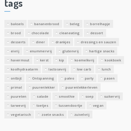
tags
e
v
e
baksels
bananenbrood
beleg
borrelhapje
n
brood
chocolade
cleaneating
dessert
desserts
diner
drankjes
dressings en sauzen
eivrij
enummervrij
glutenvrij
hartige snacks
havermout
kerst
kip
koemelkvrij
kookboek
koolhydraatarm
lactosevrij
low carb
lunch
ontbijt
Ontspanning
paleo
party
pasen
primal
puurenlekker
puurenlekkerleven
puureten
salade
smoothie
soep
suikervrij
tarwevrij
toetjes
tussendoortje
vegan
vegetarisch
zoete snacks
zuivelvrij