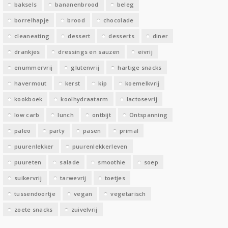
baksels
bananenbrood
beleg
n
borrelhapje
brood
chocolade
cleaneating
dessert
desserts
diner
drankjes
dressings en sauzen
eivrij
enummervrij
glutenvrij
hartige snacks
havermout
kerst
kip
koemelkvrij
kookboek
koolhydraatarm
lactosevrij
low carb
lunch
ontbijt
Ontspanning
paleo
party
pasen
primal
puurenlekker
puurenlekkerleven
puureten
salade
smoothie
soep
suikervrij
tarwevrij
toetjes
tussendoortje
vegan
vegetarisch
zoete snacks
zuivelvrij