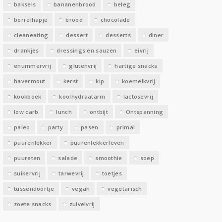
baksels
bananenbrood
beleg
n
borrelhapje
brood
chocolade
cleaneating
dessert
desserts
diner
drankjes
dressings en sauzen
eivrij
enummervrij
glutenvrij
hartige snacks
havermout
kerst
kip
koemelkvrij
kookboek
koolhydraatarm
lactosevrij
low carb
lunch
ontbijt
Ontspanning
paleo
party
pasen
primal
puurenlekker
puurenlekkerleven
puureten
salade
smoothie
soep
suikervrij
tarwevrij
toetjes
tussendoortje
vegan
vegetarisch
zoete snacks
zuivelvrij