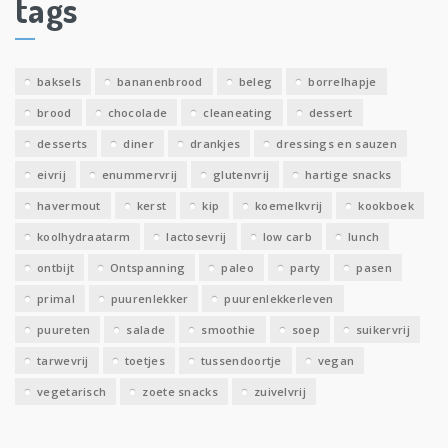
tags
e
v
e
baksels
bananenbrood
beleg
borrelhapje
n
brood
chocolade
cleaneating
dessert
desserts
diner
drankjes
dressings en sauzen
eivrij
enummervrij
glutenvrij
hartige snacks
havermout
kerst
kip
koemelkvrij
kookboek
koolhydraatarm
lactosevrij
low carb
lunch
ontbijt
Ontspanning
paleo
party
pasen
primal
puurenlekker
puurenlekkerleven
puureten
salade
smoothie
soep
suikervrij
tarwevrij
toetjes
tussendoortje
vegan
vegetarisch
zoete snacks
zuivelvrij