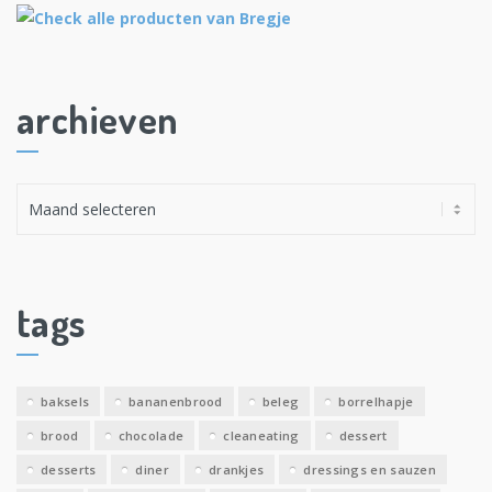
archieven
A
r
c
h
i
tags
e
v
e
baksels
bananenbrood
beleg
borrelhapje
n
brood
chocolade
cleaneating
dessert
desserts
diner
drankjes
dressings en sauzen