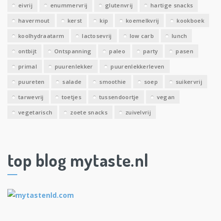
eivrij
enummervrij
glutenvrij
hartige snacks
havermout
kerst
kip
koemelkvrij
kookboek
koolhydraatarm
lactosevrij
low carb
lunch
ontbijt
Ontspanning
paleo
party
pasen
primal
puurenlekker
puurenlekkerleven
puureten
salade
smoothie
soep
suikervrij
tarwevrij
toetjes
tussendoortje
vegan
vegetarisch
zoete snacks
zuivelvrij
top blog mytaste.nl