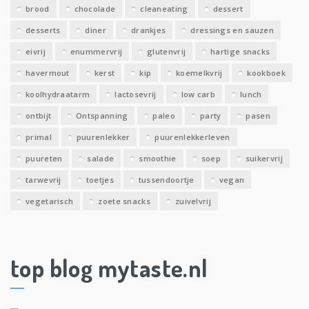
brood
chocolade
cleaneating
dessert
desserts
diner
drankjes
dressings en sauzen
eivrij
enummervrij
glutenvrij
hartige snacks
havermout
kerst
kip
koemelkvrij
kookboek
koolhydraatarm
lactosevrij
low carb
lunch
ontbijt
Ontspanning
paleo
party
pasen
primal
puurenlekker
puurenlekkerleven
puureten
salade
smoothie
soep
suikervrij
tarwevrij
toetjes
tussendoortje
vegan
vegetarisch
zoete snacks
zuivelvrij
top blog mytaste.nl