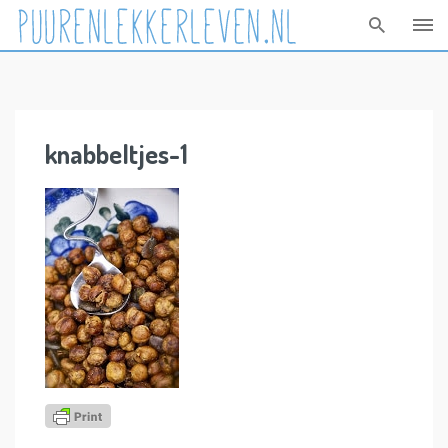
Skip
to
content
knabbeltjes-1