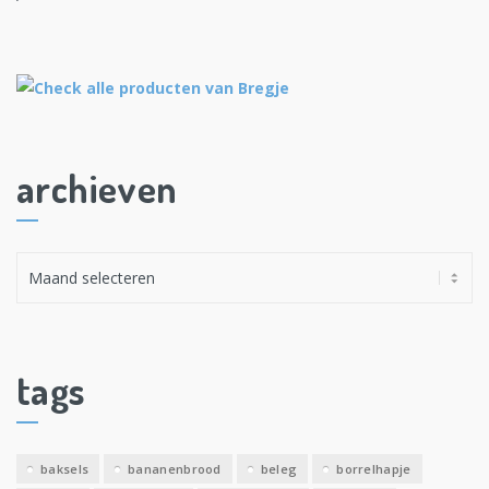
archieven
A
r
c
h
i
tags
e
v
e
baksels
bananenbrood
beleg
borrelhapje
n