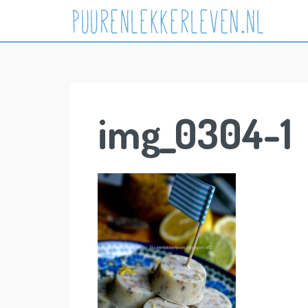
Skip
to
content
img_0304-1