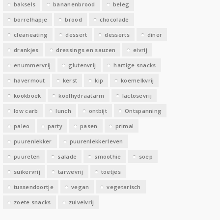
baksels
bananenbrood
beleg
n
borrelhapje
brood
chocolade
cleaneating
dessert
desserts
diner
drankjes
dressings en sauzen
eivrij
enummervrij
glutenvrij
hartige snacks
havermout
kerst
kip
koemelkvrij
kookboek
koolhydraatarm
lactosevrij
low carb
lunch
ontbijt
Ontspanning
paleo
party
pasen
primal
puurenlekker
puurenlekkerleven
puureten
salade
smoothie
soep
suikervrij
tarwevrij
toetjes
tussendoortje
vegan
vegetarisch
zoete snacks
zuivelvrij