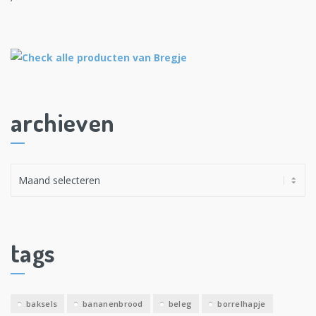
archieven
A
r
c
h
i
tags
e
v
e
baksels
bananenbrood
beleg
borrelhapje
n