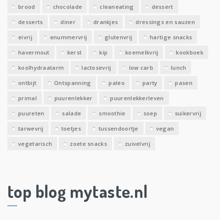
brood
chocolade
cleaneating
dessert
desserts
diner
drankjes
dressings en sauzen
eivrij
enummervrij
glutenvrij
hartige snacks
havermout
kerst
kip
koemelkvrij
kookboek
koolhydraatarm
lactosevrij
low carb
lunch
ontbijt
Ontspanning
paleo
party
pasen
primal
puurenlekker
puurenlekkerleven
puureten
salade
smoothie
soep
suikervrij
tarwevrij
toetjes
tussendoortje
vegan
vegetarisch
zoete snacks
zuivelvrij
top blog mytaste.nl