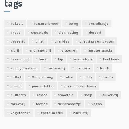
tags
e
v
e
baksels
bananenbrood
beleg
borrelhapje
n
brood
chocolade
cleaneating
dessert
desserts
diner
drankjes
dressings en sauzen
eivrij
enummervrij
glutenvrij
hartige snacks
havermout
kerst
kip
koemelkvrij
kookboek
koolhydraatarm
lactosevrij
low carb
lunch
ontbijt
Ontspanning
paleo
party
pasen
primal
puurenlekker
puurenlekkerleven
puureten
salade
smoothie
soep
suikervrij
tarwevrij
toetjes
tussendoortje
vegan
vegetarisch
zoete snacks
zuivelvrij