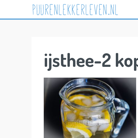
Skip
to
content
ijsthee-2 ko