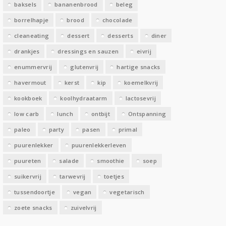
baksels
bananenbrood
beleg
n
borrelhapje
brood
chocolade
cleaneating
dessert
desserts
diner
drankjes
dressings en sauzen
eivrij
enummervrij
glutenvrij
hartige snacks
havermout
kerst
kip
koemelkvrij
kookboek
koolhydraatarm
lactosevrij
low carb
lunch
ontbijt
Ontspanning
paleo
party
pasen
primal
puurenlekker
puurenlekkerleven
puureten
salade
smoothie
soep
suikervrij
tarwevrij
toetjes
tussendoortje
vegan
vegetarisch
zoete snacks
zuivelvrij