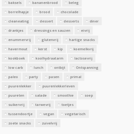
baksels
bananenbrood
beleg
n
borrelhapje
brood
chocolade
cleaneating
dessert
desserts
diner
drankjes
dressings en sauzen
eivrij
enummervrij
glutenvrij
hartige snacks
havermout
kerst
kip
koemelkvrij
kookboek
koolhydraatarm
lactosevrij
low carb
lunch
ontbijt
Ontspanning
paleo
party
pasen
primal
puurenlekker
puurenlekkerleven
puureten
salade
smoothie
soep
suikervrij
tarwevrij
toetjes
tussendoortje
vegan
vegetarisch
zoete snacks
zuivelvrij