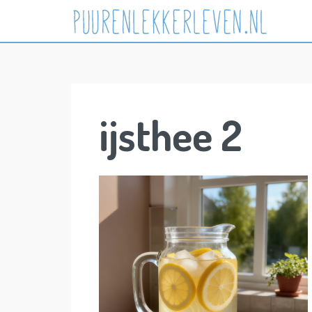
Skip
to
content
ijsthee 2