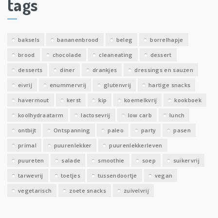
tags
e
v
e
baksels
bananenbrood
beleg
borrelhapje
n
brood
chocolade
cleaneating
dessert
desserts
diner
drankjes
dressings en sauzen
eivrij
enummervrij
glutenvrij
hartige snacks
havermout
kerst
kip
koemelkvrij
kookboek
koolhydraatarm
lactosevrij
low carb
lunch
ontbijt
Ontspanning
paleo
party
pasen
primal
puurenlekker
puurenlekkerleven
puureten
salade
smoothie
soep
suikervrij
tarwevrij
toetjes
tussendoortje
vegan
vegetarisch
zoete snacks
zuivelvrij