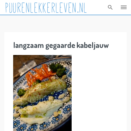
Skip
to
content
langzaam gegaarde kabeljauw