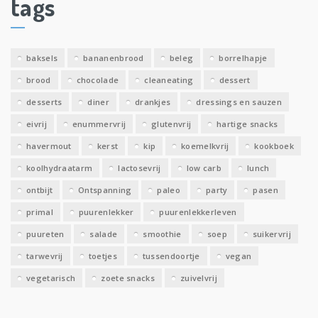
tags
e
v
e
baksels
bananenbrood
beleg
borrelhapje
n
brood
chocolade
cleaneating
dessert
desserts
diner
drankjes
dressings en sauzen
eivrij
enummervrij
glutenvrij
hartige snacks
havermout
kerst
kip
koemelkvrij
kookboek
koolhydraatarm
lactosevrij
low carb
lunch
ontbijt
Ontspanning
paleo
party
pasen
primal
puurenlekker
puurenlekkerleven
puureten
salade
smoothie
soep
suikervrij
tarwevrij
toetjes
tussendoortje
vegan
vegetarisch
zoete snacks
zuivelvrij