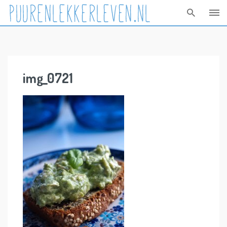
Skip
to
content
img_0721