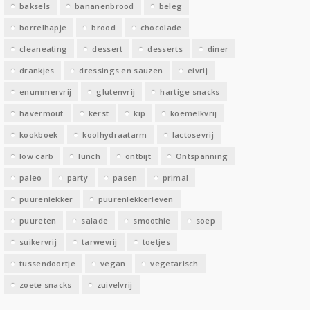
baksels
bananenbrood
beleg
n
borrelhapje
brood
chocolade
cleaneating
dessert
desserts
diner
drankjes
dressings en sauzen
eivrij
enummervrij
glutenvrij
hartige snacks
havermout
kerst
kip
koemelkvrij
kookboek
koolhydraatarm
lactosevrij
low carb
lunch
ontbijt
Ontspanning
paleo
party
pasen
primal
puurenlekker
puurenlekkerleven
puureten
salade
smoothie
soep
suikervrij
tarwevrij
toetjes
tussendoortje
vegan
vegetarisch
zoete snacks
zuivelvrij