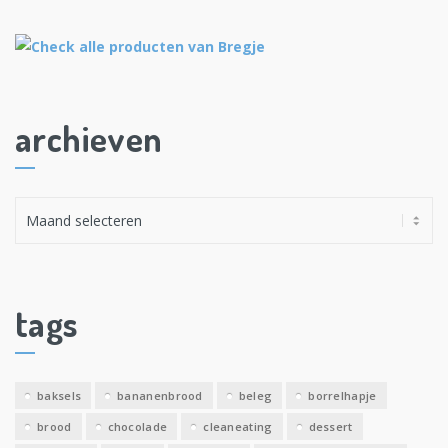
archieven
A
r
c
h
i
tags
e
v
e
baksels
bananenbrood
beleg
borrelhapje
n
brood
chocolade
cleaneating
dessert