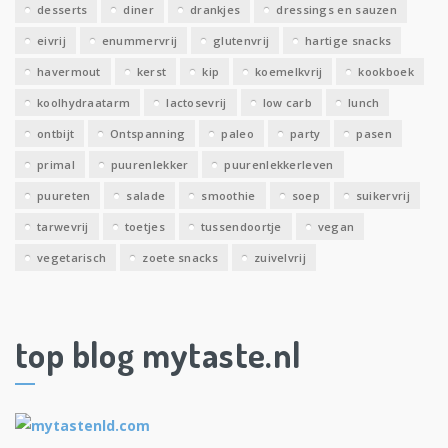
desserts
diner
drankjes
dressings en sauzen
eivrij
enummervrij
glutenvrij
hartige snacks
havermout
kerst
kip
koemelkvrij
kookboek
koolhydraatarm
lactosevrij
low carb
lunch
ontbijt
Ontspanning
paleo
party
pasen
primal
puurenlekker
puurenlekkerleven
puureten
salade
smoothie
soep
suikervrij
tarwevrij
toetjes
tussendoortje
vegan
vegetarisch
zoete snacks
zuivelvrij
top blog mytaste.nl