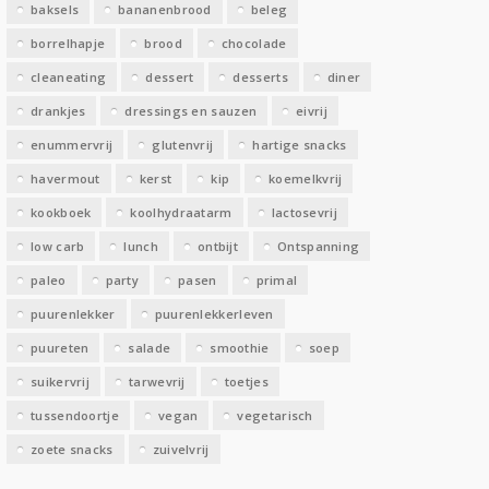
baksels
bananenbrood
beleg
n
borrelhapje
brood
chocolade
cleaneating
dessert
desserts
diner
drankjes
dressings en sauzen
eivrij
enummervrij
glutenvrij
hartige snacks
havermout
kerst
kip
koemelkvrij
kookboek
koolhydraatarm
lactosevrij
low carb
lunch
ontbijt
Ontspanning
paleo
party
pasen
primal
puurenlekker
puurenlekkerleven
puureten
salade
smoothie
soep
suikervrij
tarwevrij
toetjes
tussendoortje
vegan
vegetarisch
zoete snacks
zuivelvrij