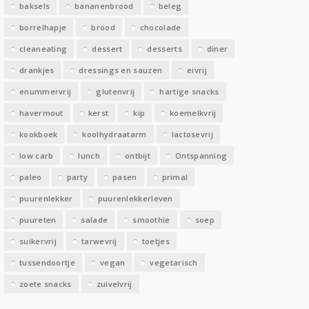
baksels
bananenbrood
beleg
n
borrelhapje
brood
chocolade
cleaneating
dessert
desserts
diner
drankjes
dressings en sauzen
eivrij
enummervrij
glutenvrij
hartige snacks
havermout
kerst
kip
koemelkvrij
kookboek
koolhydraatarm
lactosevrij
low carb
lunch
ontbijt
Ontspanning
paleo
party
pasen
primal
puurenlekker
puurenlekkerleven
puureten
salade
smoothie
soep
suikervrij
tarwevrij
toetjes
tussendoortje
vegan
vegetarisch
zoete snacks
zuivelvrij