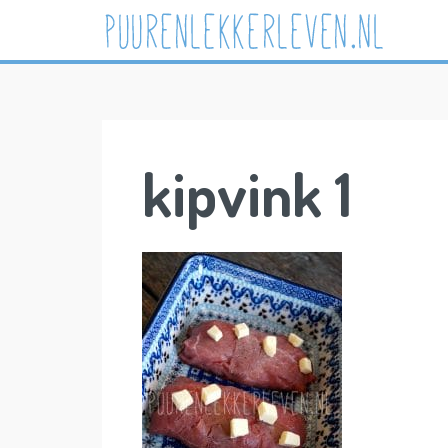
Skip
to
content
kipvink 1