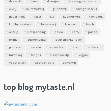
desserts
diner
drankjes
dressings en sauzen
eivrij
enummervrij
glutenvrij
hartige snacks
havermout
kerst
kip
koemelkvrij
kookboek
koolhydraatarm
lactosevrij
low carb
lunch
ontbijt
Ontspanning
paleo
party
pasen
primal
puurenlekker
puurenlekkerleven
puureten
salade
smoothie
soep
suikervrij
tarwevrij
toetjes
tussendoortje
vegan
vegetarisch
zoete snacks
zuivelvrij
top blog mytaste.nl