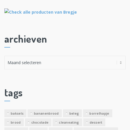
archieven
A
r
c
h
i
tags
e
v
e
baksels
bananenbrood
beleg
borrelhapje
n
brood
chocolade
cleaneating
dessert