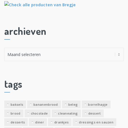
archieven
A
r
c
h
i
tags
e
v
e
baksels
bananenbrood
beleg
borrelhapje
n
brood
chocolade
cleaneating
dessert
desserts
diner
drankjes
dressings en sauzen