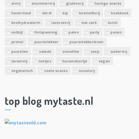
eivrij
enummervrij
glutenvrij
hartige snacks
havermout
kerst
kip
koemelkvrij
kookboek
koolhydraatarm
lactosevrij
low carb
lunch
ontbijt
Ontspanning
paleo
party
pasen
primal
puurenlekker
puurenlekkerleven
puureten
salade
smoothie
soep
suikervrij
tarwevrij
toetjes
tussendoortje
vegan
vegetarisch
zoete snacks
zuivelvrij
top blog mytaste.nl