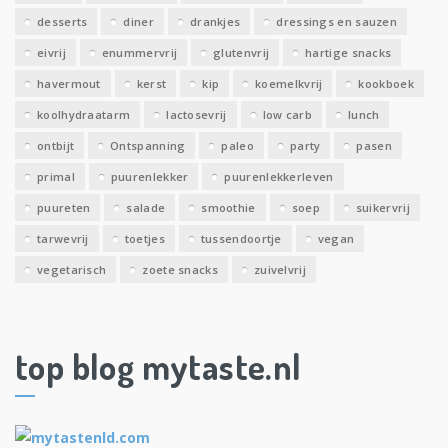
desserts
diner
drankjes
dressings en sauzen
eivrij
enummervrij
glutenvrij
hartige snacks
havermout
kerst
kip
koemelkvrij
kookboek
koolhydraatarm
lactosevrij
low carb
lunch
ontbijt
Ontspanning
paleo
party
pasen
primal
puurenlekker
puurenlekkerleven
puureten
salade
smoothie
soep
suikervrij
tarwevrij
toetjes
tussendoortje
vegan
vegetarisch
zoete snacks
zuivelvrij
top blog mytaste.nl