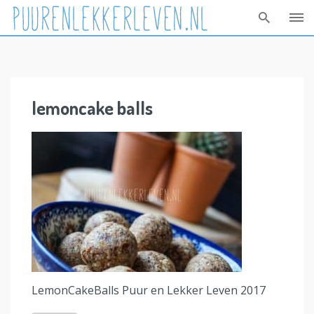
Skip
to
content
lemoncake balls
LemonCakeBalls Puur en Lekker Leven 2017