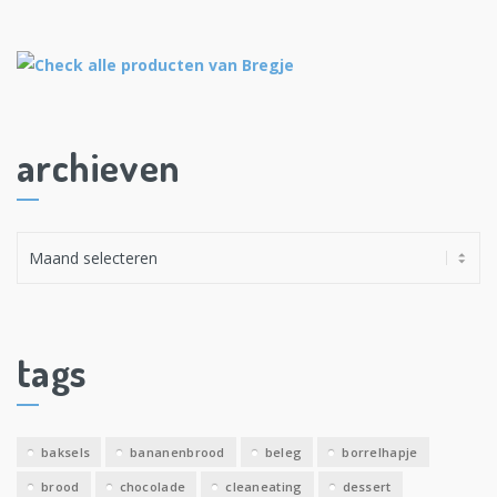
archieven
A
r
c
h
i
tags
e
v
e
baksels
bananenbrood
beleg
borrelhapje
n
brood
chocolade
cleaneating
dessert