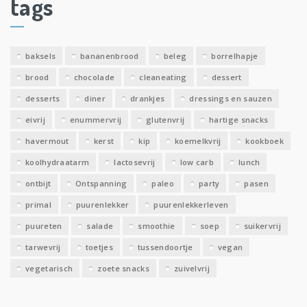
tags
e
v
e
baksels
bananenbrood
beleg
borrelhapje
n
brood
chocolade
cleaneating
dessert
desserts
diner
drankjes
dressings en sauzen
eivrij
enummervrij
glutenvrij
hartige snacks
havermout
kerst
kip
koemelkvrij
kookboek
koolhydraatarm
lactosevrij
low carb
lunch
ontbijt
Ontspanning
paleo
party
pasen
primal
puurenlekker
puurenlekkerleven
puureten
salade
smoothie
soep
suikervrij
tarwevrij
toetjes
tussendoortje
vegan
vegetarisch
zoete snacks
zuivelvrij