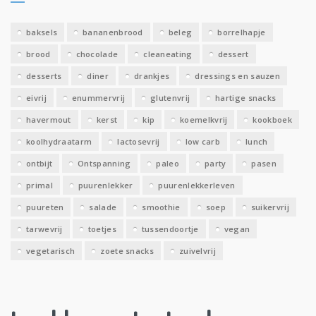
v
e
baksels
bananenbrood
beleg
borrelhapje
n
brood
chocolade
cleaneating
dessert
desserts
diner
drankjes
dressings en sauzen
eivrij
enummervrij
glutenvrij
hartige snacks
havermout
kerst
kip
koemelkvrij
kookboek
koolhydraatarm
lactosevrij
low carb
lunch
ontbijt
Ontspanning
paleo
party
pasen
primal
puurenlekker
puurenlekkerleven
puureten
salade
smoothie
soep
suikervrij
tarwevrij
toetjes
tussendoortje
vegan
vegetarisch
zoete snacks
zuivelvrij