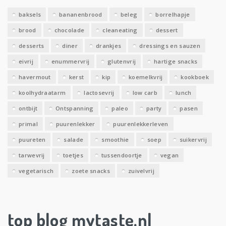
e
baksels
bananenbrood
beleg
borrelhapje
n
brood
chocolade
cleaneating
dessert
desserts
diner
drankjes
dressings en sauzen
eivrij
enummervrij
glutenvrij
hartige snacks
havermout
kerst
kip
koemelkvrij
kookboek
koolhydraatarm
lactosevrij
low carb
lunch
ontbijt
Ontspanning
paleo
party
pasen
primal
puurenlekker
puurenlekkerleven
puureten
salade
smoothie
soep
suikervrij
tarwevrij
toetjes
tussendoortje
vegan
vegetarisch
zoete snacks
zuivelvrij
top blog mytaste.nl