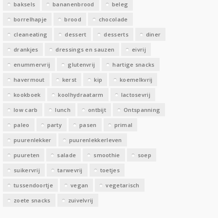
baksels
bananenbrood
beleg
n
borrelhapje
brood
chocolade
cleaneating
dessert
desserts
diner
drankjes
dressings en sauzen
eivrij
enummervrij
glutenvrij
hartige snacks
havermout
kerst
kip
koemelkvrij
kookboek
koolhydraatarm
lactosevrij
low carb
lunch
ontbijt
Ontspanning
paleo
party
pasen
primal
puurenlekker
puurenlekkerleven
puureten
salade
smoothie
soep
suikervrij
tarwevrij
toetjes
tussendoortje
vegan
vegetarisch
zoete snacks
zuivelvrij