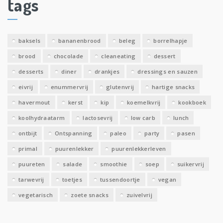
tags
e
v
e
baksels
bananenbrood
beleg
borrelhapje
n
brood
chocolade
cleaneating
dessert
desserts
diner
drankjes
dressings en sauzen
eivrij
enummervrij
glutenvrij
hartige snacks
havermout
kerst
kip
koemelkvrij
kookboek
koolhydraatarm
lactosevrij
low carb
lunch
ontbijt
Ontspanning
paleo
party
pasen
primal
puurenlekker
puurenlekkerleven
puureten
salade
smoothie
soep
suikervrij
tarwevrij
toetjes
tussendoortje
vegan
vegetarisch
zoete snacks
zuivelvrij