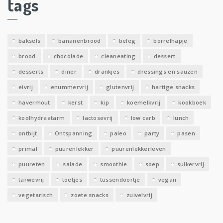
tags
e
v
e
baksels
bananenbrood
beleg
borrelhapje
n
brood
chocolade
cleaneating
dessert
desserts
diner
drankjes
dressings en sauzen
eivrij
enummervrij
glutenvrij
hartige snacks
havermout
kerst
kip
koemelkvrij
kookboek
koolhydraatarm
lactosevrij
low carb
lunch
ontbijt
Ontspanning
paleo
party
pasen
primal
puurenlekker
puurenlekkerleven
puureten
salade
smoothie
soep
suikervrij
tarwevrij
toetjes
tussendoortje
vegan
vegetarisch
zoete snacks
zuivelvrij