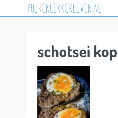
Skip
to
content
schotsei kop