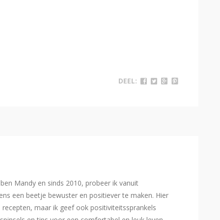
DEEL:
Ik ben Mandy en sinds 2010, probeer ik vanuit
ns een beetje bewuster en positiever te maken. Hier
e recepten, maar ik geef ook positiviteitssprankels
spinsels en tips voor een comfortabel en leuk leven.