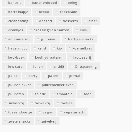
baksels
bananenbrood
beleg
n
borrelhapje
brood
chocolade
cleaneating
dessert
desserts
diner
drankjes
dressings en sauzen
eivrij
enummervrij
glutenvrij
hartige snacks
havermout
kerst
kip
koemelkvrij
kookboek
koolhydraatarm
lactosevrij
low carb
lunch
ontbijt
Ontspanning
paleo
party
pasen
primal
puurenlekker
puurenlekkerleven
puureten
salade
smoothie
soep
suikervrij
tarwevrij
toetjes
tussendoortje
vegan
vegetarisch
zoete snacks
zuivelvrij