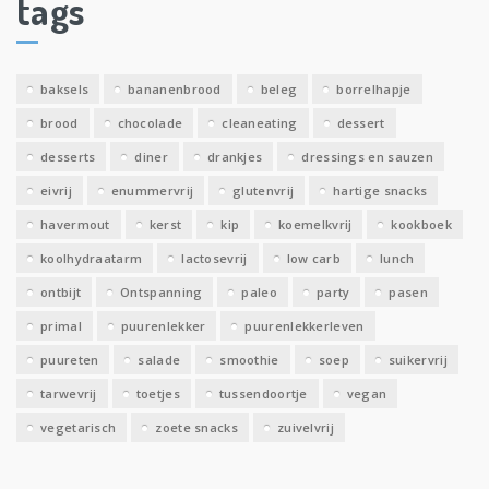
tags
e
v
e
baksels
bananenbrood
beleg
borrelhapje
n
brood
chocolade
cleaneating
dessert
desserts
diner
drankjes
dressings en sauzen
eivrij
enummervrij
glutenvrij
hartige snacks
havermout
kerst
kip
koemelkvrij
kookboek
koolhydraatarm
lactosevrij
low carb
lunch
ontbijt
Ontspanning
paleo
party
pasen
primal
puurenlekker
puurenlekkerleven
puureten
salade
smoothie
soep
suikervrij
tarwevrij
toetjes
tussendoortje
vegan
vegetarisch
zoete snacks
zuivelvrij