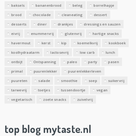
e
baksels
bananenbrood
beleg
borrelhapje
n
brood
chocolade
cleaneating
dessert
desserts
diner
drankjes
dressings en sauzen
eivrij
enummervrij
glutenvrij
hartige snacks
havermout
kerst
kip
koemelkvrij
kookboek
koolhydraatarm
lactosevrij
low carb
lunch
ontbijt
Ontspanning
paleo
party
pasen
primal
puurenlekker
puurenlekkerleven
puureten
salade
smoothie
soep
suikervrij
tarwevrij
toetjes
tussendoortje
vegan
vegetarisch
zoete snacks
zuivelvrij
top blog mytaste.nl